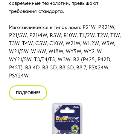
современные технологии, превышают
требования стандарта.
Изготавливается в типах ламп: P21W, PR21W,
P21/5W, P21/4W, R5W, R10W, T1./2W, T2W, T1W,
T3W, T4W, C5W, C10W, W21W, W1.2W, W5W,
W21/5W, W16W, W18W, WY5W, WY21W,
WY21/5W, T3/T4/T5, W3W, R2 (P425, P42D,
P45T), B8.4D, B8.3D, B8.5D, B8.7, PSX24W,
PSY24W.
ПОДРОБНЕЕ