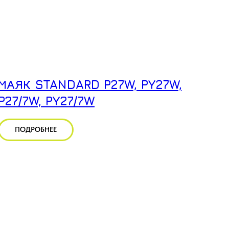
МАЯК STANDARD P27W, PY27W,
P27/7W, PY27/7W
ПОДРОБНЕЕ