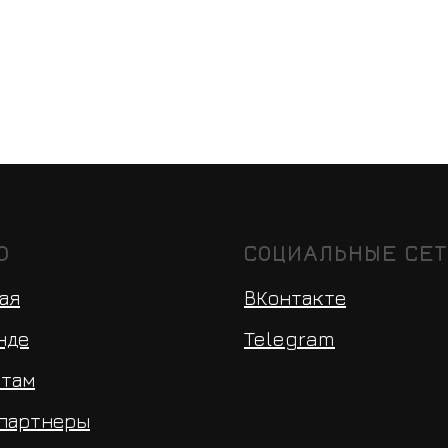
Ю
СОЦИАЛЬНЫЕ СЕ
ая
ВКонтакте
нде
Telegram
нтам
 партнеры