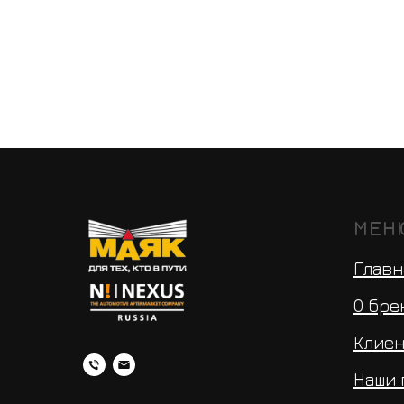
МЕН
Главн
О бре
Клие
Наши