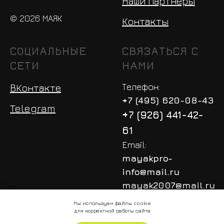
Наши партнеры
© 2026 МАЯК
Контакты
СОЦИАЛЬНЫЕ
СВЯЗАТЬСЯ С
СЕТИ
НАМИ
Телефон:
ВКонтакте
+7 (495) 620-08-43
Telegram
+7 (926) 441-42-
61
Email:
mayakpro-
info@mail.ru
mayak2007@mail.ru
Мы используем файлы cookie
для корректной работы сайта