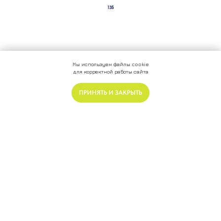
Мы используем файлы cookie
для корректной работы сайта
МЕНЮ
ПРИНЯТЬ И ЗАКРЫТЬ
Главная
О бренде
Клиентам
Наши партнеры
© 2026 МАЯК
Контакты