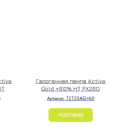
tive
Галогенная лампа Active
3T
Gold +60% H7, PX26D
0
Артикул: 72720AG+60
ПОДРОБНЕЕ