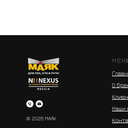
МЕН
Главн
О бре
Клие
Наши
© 2026 МАЯК
Конт