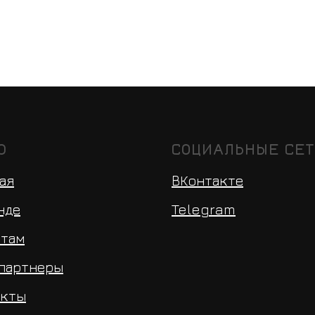
Ю
СОЦИАЛЬНЫЕ СЕ
ая
ВКонтакте
нде
Telegram
нтам
 партнеры
акты